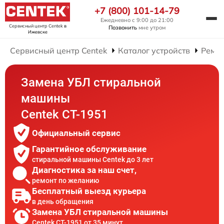
+7 (800) 101-14-79
Ежедневно с 9:00 до 21:00
Сервисный центр Centek
в
Позвонить
мне утром
Ижевске
Сервисный центр Centek
Каталог устройств
Ремо
Замена УБЛ стиральной
машины
Centek CT-1951
Официальный сервис
Гарантийное обслуживание
стиральной машины Centek до 3 лет
Диагностика за наш счет,
ремонт по желанию
Бесплатный выезд курьера
в день обращения
Замена УБЛ стиральной машины
Centek CT-1951 от 35 минут