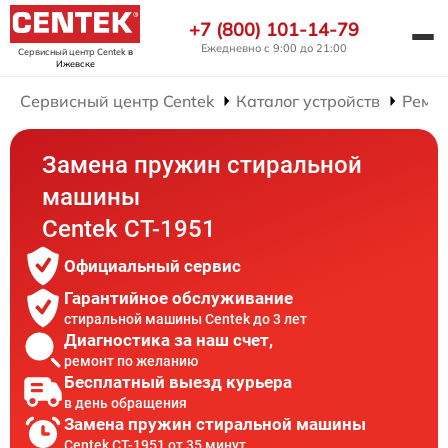
+7 (800) 101-14-79
Ежедневно с 9:00 до 21:00
Сервисный центр Centek
в
Ижевске
Сервисный центр Centek
Каталог устройств
Ремо
Замена пружин стиральной
машины
Centek CT-1951
Официальный сервис
Гарантийное обслуживание
стиральной машины Centek до 3 лет
Диагностика за наш счет,
ремонт по желанию
Бесплатный выезд курьера
в день обращения
Замена пружин стиральной машины
Centek CT-1951 от 35 минут