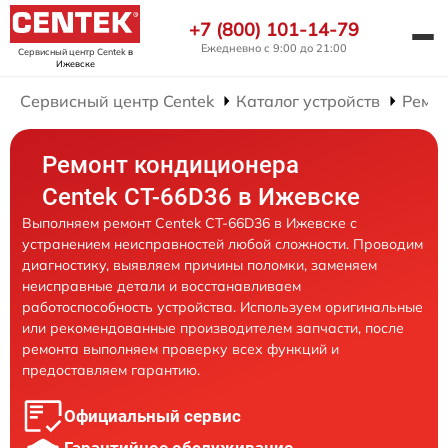
+7 (800) 101-14-79
Ежедневно с 9:00 до 21:00
Сервисный центр Centek
в
Ижевске
Сервисный центр Centek
Каталог устройств
Ремо
Ремонт кондиционера
Centek CT-66D36 в Ижевске
Выполняем ремонт Centek CT-66D36 в Ижевске с
устранением неисправностей любой сложности. Проводим
диагностику, выявляем причины поломки, заменяем
неисправные детали и восстанавливаем
работоспособность устройства. Используем оригинальные
или рекомендованные производителем запчасти, после
ремонта выполняем проверку всех функций и
предоставляем гарантию.
Официальный сервис
Гарантийное обслуживание