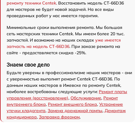
ремонту техники Centek
. Восстановить модель CT-66D36
для мастеров не будет новой задачей. На все виды
проведенных работ у нас имеется гарантия.
Минимальные сроки выполнения ремонта. Мы большая
сеть мастерских техники Centek. Мы имеем более 20 тыс.
запчастей. И возможно на наших складах
уже имеется
запчасть на модель CT-66D36
. При заказе ремонта на
сайте - предоставляется скидка -25%.
Знаем свое дело
Будьте уверены в профессионализме наших мастеров - они
с уверенностью выполнят ремонт Centek CT-66D36. По
данным наших мастеров в Ижевске по ремонту Centek,
наиболее востребованы следующие услуги:
Ремонт платы
управления (восстановление)
,
Обслуживание
,
Ремонт
внутреннего блока
,
Ремонт внешнего блока
,
Устранение
утечки хладогента
,
Замена дренажной помпы
,
Демонтаж
кондиционера
,
Заправка фреоном
,