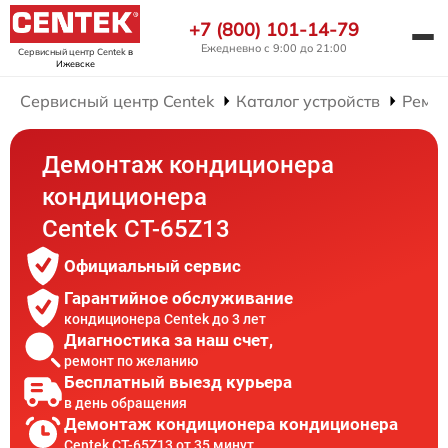
+7 (800) 101-14-79
Ежедневно с 9:00 до 21:00
Сервисный центр Centek
в
Ижевске
Сервисный центр Centek
Каталог устройств
Ремо
Демонтаж кондиционера
кондиционера
Centek CT-65Z13
Официальный сервис
Гарантийное обслуживание
кондиционера Centek до 3 лет
Диагностика за наш счет,
ремонт по желанию
Бесплатный выезд курьера
в день обращения
Демонтаж кондиционера кондиционера
Centek CT-65Z13 от 35 минут