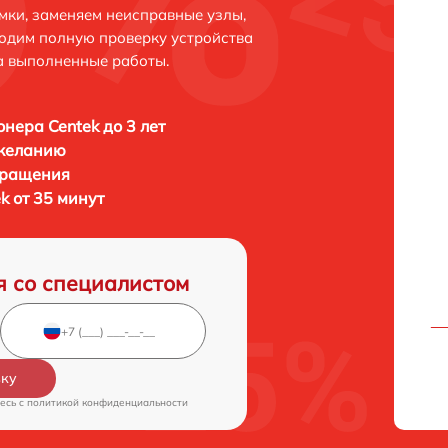
мки, заменяем неисправные узлы,
одим полную проверку устройства
а выполненные работы.
нера Centek до 3 лет
 желанию
бращения
k от 35 минут
я со специалистом
вку
есь c
политикой конфиденциальности