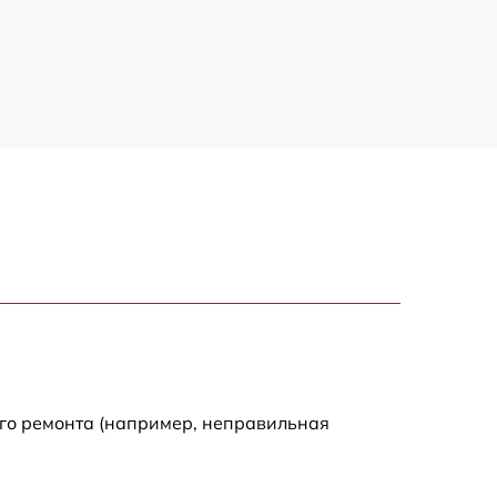
300 р
550 р
ого ремонта (например, неправильная