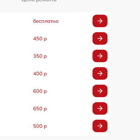
бесплатно
450 р
350 р
400 р
600 р
650 р
500 р