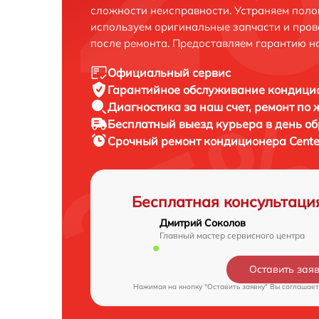
сложности неисправности. Устраняем поло
используем оригинальные запчасти и пров
после ремонта. Предоставляем гарантию н
Официальный сервис
Гарантийное обслуживание
кондицио
Диагностика за наш счет,
ремонт по
Бесплатный выезд курьера
в день о
Срочный ремонт
кондиционера Cente
Бесплатная консультаци
Дмитрий Соколов
Главный мастер сервисного центра
Оставить зая
Нажимая на кнопку "Оставить заявку" Вы соглашает